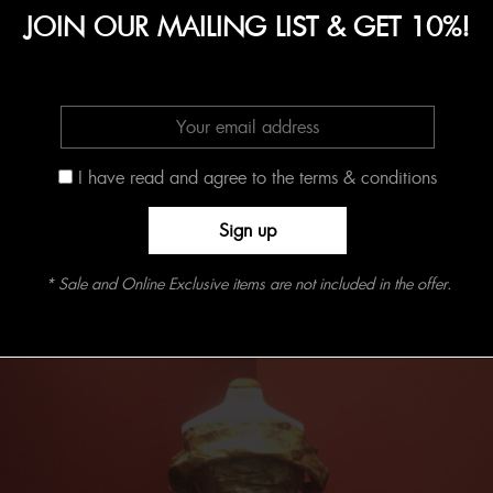
JOIN OUR MAILING LIST & GET 10%!
H Μαρία Καλογεροπούλου, γνωστή ως Μαρία Κάλλας ήταν
διάσημη στον κόσμο της όπερας καθ ‘όλη τη διάρκεια της ζωής
της και παραμένει ακόμη και σήμερα μια εικονική φιγούρα. Μετά
I have read and agree to the terms & conditions
από πολλά χρόνια σκληρής δουλειάς και αγώνα, μπόρεσε να
χρησιμοποιήσει τη φωνή της με έντονη ένταση τραγουδώντας
σχεδόν κάθε γυναικείο οπερατικό – είτε δραματικό, κωμικό ή
ρεαλιστικό ρόλο.
* Sale and Online Exclusive items are not included in the offer.