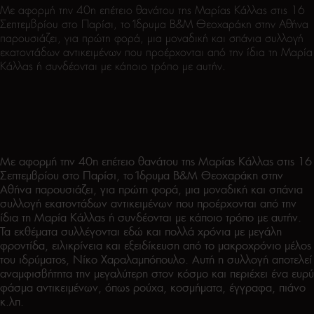
Με αφορμή την 40η επέτειο θανάτου της Μαρίας Κάλλας στις 16
Σεπτεμβρίου στο Παρίσι, το Ίδρυμα Β&Μ Θεοχαράκη στην Αθήνα
παρουσιάζει, για πρώτη φορά, μια μοναδική και σπάνια συλλογή
εκατοντάδων αντικειμένων που προέρχονται από την ίδια τη Μαρία
Κάλλας ή συνδέονται με κάποιο τρόπο με αυτήν.
Με αφορμή την 40η επέτειο θανάτου της Μαρίας Κάλλας στις 16
Σεπτεμβρίου στο Παρίσι, το Ίδρυμα Β&Μ Θεοχαράκη στην
Αθήνα παρουσιάζει, για πρώτη φορά, μια μοναδική και σπάνια
συλλογή εκατοντάδων αντικειμένων που προέρχονται από την
ίδια τη Μαρία Κάλλας ή συνδέονται με κάποιο τρόπο με αυτήν.
Τα εκθέματα συλλέγονται εδώ και πολλά χρόνια με μεγάλη
φροντίδα, ειλικρίνεια και εξειδίκευση από το μακροχρόνιο μέλος
του ιδρύματος, Νίκο Χαραλαμπόπουλο. Αυτή η συλλογή αποτελεί
αναμφισβήτητα την μεγαλύτερη στον κόσμο και περιέχει ένα ευρύ
φάσμα αντικειμένων, όπως ρούχα, κοσμήματα, έγγραφα, πιάνο
κ.λπ.