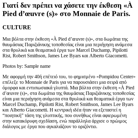
Γιατί δεν πρέπει να χάσετε την έκθεση «À
Pied d’œuvre (s)» στο Monnaie de Paris.
CULTURE
Μια βόλτα στην έκθεση «À Pied d’œuvre (s)», στα δωμάτια της
θαυμάσιας Παριζιάνικης τοποθεσίας είναι μια περιήγηση ανάμεσα
στα θρυλικά και θεαματικά έργα των Marcel Duchamp, Pipilotti
Rist, Robert Smithson, James Lee Byars και Alberto Giacometti.
Photos by: Sample name
Με αφορμή την 40ή επέτειό του, το φημισμένο «Pompidou Center»
επέλεξε το Monnaie de Paris για να παρουσιάσει μια σειρά από
όμορφα και εντυπωσιακά γλυπτά. Μια βόλτα στην έκθεση «À Pied
d’œuvre (s)», στα δωμάτια της θαυμάσιας Παριζιάνικης τοποθεσίας
είναι μια περιήγηση ανάμεσα στα θρυλικά και θεαματικά έργα των
Marcel Duchamp, Pipilotti Rist, Robert Smithson, James Lee Byars
και Alberto Giacometti. Η κεντρική ιδέα ήταν να εξεταστεί η
“ποιητική” τάση της γλυπτικής, που συνήθως είναι αφιερωμένη
στην κατακόρυφη σχεδίαση, ενώ παράλληλα άρχισε ο πρώιμος
διάλογος με έργα που αγκαλιάζουν το οριζόντιο.