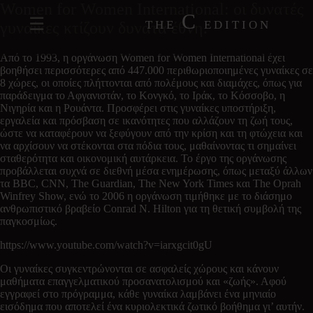
Women for Women International: οι δυνατές
C
THE
EDITION
γυναίκες κτίζουν δυνατά έθνη.
Από το 1993, η οργάνωση Women for Women International έχει
βοηθήσει περισσότερες από 447.000 περιθωριοποιημένες γυναίκες σε
8 χώρες, οι οποίες πλήττονται από πολέμους και διαμάχες, όπως για
παράδειγμα το Αφγανιστάν, το Κονγκό, το Ιράκ, το Κόσσοβο, η
Νιγηρία και η Ρουάντα. Προσφέρει στις γυναίκες υποστήριξη,
εργαλεία και πρόσβαση σε ικανότητες που αλλάζουν τη ζωή τους,
ώστε να καταφέρουν να ξεφύγουν από την κρίση και τη φτώχεια και
να αρχίσουν να στέκονται στα πόδια τους, μαθαίνοντας τι σημαίνει
σταθερότητα και οικονομική αυτάρκεια. Το έργο της οργάνωσης
προβάλλεται συχνά σε διεθνή μέσα ενημέρωσης, όπως μεταξύ άλλων
τα BBC, CNN, The Guardian, The New York Times και The Oprah
Winfrey Show, ενώ το 2006 η οργάνωση τιμήθηκε με το διάσημο
ανθρωπιστικό βραβείο Conrad N. Hilton για τη θετική συμβολή της
παγκοσμίως.
https://www.youtube.com/watch?v=iarxgcit0gU
Οι γυναίκες συγκεντρώνονται σε ασφαλείς χώρους και κάνουν
μαθήματα επαγγελματικού προσανατολισμού και «ζωής». Αφού
εγγραφεί στο πρόγραμμα, κάθε γυναίκα λαμβάνει ένα μηνιαίο
εισόδημα που αποτελεί ένα κυριολεκτικά ζωτικό βοήθημα γι’ αυτήν.