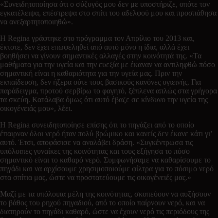
«Συνειδητοποίησα ότι ο σύζυγός μου δεν με υποστήριζε, οπότε τον
εγκατέλειψα, επέστρεψα στο σπίτι του αδελφού μου και προσπάθησα
να ανεξαρτητοποιηθώ».
Η Regina γράφτηκε στο πρόγραμμα τον Απρίλιο του 2013 και,
έκτοτε, δεν έχει επωφεληθεί από αυτό μόνο η ίδια, αλλά έχει
βοηθήσει να γίνουν σημαντικές αλλαγές στην κοινότητά της. «Τα
μαθήματα για την υγεία και την ευεξία με έκαναν να αντιληφθώ πόσο
σημαντική είναι η καθαριότητα για την υγεία μας. Πριν την
εκπαίδευση, δεν ήξερα ούτε τους βασικούς κανόνες υγιεινής. Για
παράδειγμα, προτού σερβίρω το φαγητό, ξέπλενα απλώς στα γρήγορα
τα σκεύη. Κατάλαβα όμως ότι αυτό έβαζε σε κίνδυνο την υγεία της
οικογένειάς μου», λέει.
Η Regina συνειδητοποίησε επίσης ότι το πηγάζει από το οποίο
έπαιρναν όλοι νερό ήταν πολύ βρώμικο και κανείς δεν έκανε κάτι γι’
αυτό. Έτσι, αποφάσισε να αναλάβει δράση. «Συγκέντρωσα τις
υπόλοιπες γυναίκες της κοινότητας και τους εξήγησα το πόσο
σημαντικό είναι το καθαρό νερό. Συμφωνήσαμε να καθαρίσουμε το
πηγάδι και να αρχίσουμε χρησιμοποιούμε φίλτρα για το πόσιμο νερό
στα σπίτια μας, ώστε να προστατεύουμε τις οικογένειές μας.»
Μαζί με τα υπόλοιπα μέλη της κοινότητας, σκοπεύουν να αυξήσουν
το βάθος του ρηχού πηγαδιού, από το οποίο παίρνουν νερό, και να
διατηρούν το πηγάδι καθαρό, ώστε να έχουν νερό τις περιόδους της