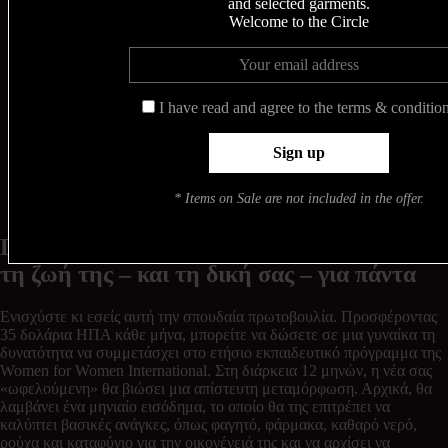
and selected garments.
Welcome to the Circle
I have read and agree to the terms & conditio
* Items on Sale are not included in the offer.
Γίνετε ανάδοχος μίας γυναίκας κι αλλάξτε
τη ζωή της – και τη δική σας – για πάντα
Ενισχύστε κι εσείς αυτή την σπουδαία πρωτοβουλία. Προσφέροντας
35 δολάρια ΗΠΑ κάθε μήνα, μπορείτε να δώσετε σε μια γυναίκα τη
δυνατότητα να συμμετάσχει στο ετήσιο εκπαιδευτικό πρόγραμμα της
Women for Women International. Στη διάρκεια 12 μηνών, η νέα σας
«ωφελούμενη» θα βιώσει μια απίστευτη μεταμόρφωση. Αρχικά, θα
λαμβάνει ένα μηνιαίο εισόδημα, το οποίο θα της επιτρέπει να
καλύπτει βασικές ανάγκες, όπως φαγητό, φάρμακα, καθαρό νερό,
ρούχα και καταφύγιο για την οικογένειά της και να αρχίσει να