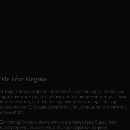
Με λένε Regina
Η Regina παντρεύτηκε το 1980 και γέννησε δύο κόρες. Ο σύζυγός
της πέθανε και λίγο μετά το θάνατό του, η οικογένειά του την έδιωξε
από το σπίτι του, γιατί να μην κληρονομήσουν οι κόρες του την
περιουσία του. Η Regina αναγκάστηκε να μετακομίσει στο σπίτι του
αδελφού της.
Ξαναπαντρεύτηκε κι έκανε ένα γιο και τρεις κόρες. Όμως ήταν
δυστυχισμένη μέσα στο γάμο της και αποφάσισε να φύγει.