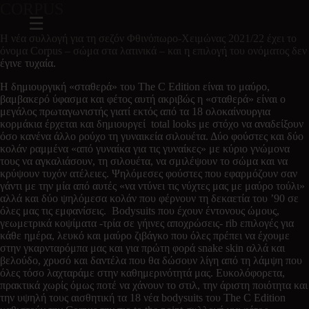
CORPUS
Η νέα συλλογή για τη σεζόν Φθινόπωρο-Χειμώνας 2021/22 έχει το
όνομα Corpus – σώμα στα λατινικά – και η επιλογή του ονόματος δεν
έγινε τυχαία.
Η δημιουργική «σταθερά» του The C Edition είναι το μαύρο,
βαμβακερό ύφασμα και φέτος αυτή ακριβώς η «σταθερά» είναι ο
μεγάλος πρωταγωνιστής γιατί εκτός από τα 18 ολοκαίνουργια
κορμάκια έρχεται και δημιουργεί total looks με στόχο να αναδείξουν
όσο κανένα άλλο ρούχο τη γυναικεία σιλουέτα. Δύο φούστες και δύο
κολάν ραμμένα «από γυναίκα για τις γυναίκες» με κύριο γνώμονα
τους να αγκαλιάσουν, τη σιλουέτα, να σμιλέψουν το σώμα και να
κρύψουν τυχόν ατέλειες. Ψηλόμεσες φούστες που εφαρμόζουν σαν
γάντι με την μία από αυτές «να ντύνει τις νύχτες μας με μαύρο τούλι»
αλλά και δύο ψηλόμεσα κολάν που φέρνουν τη δεκαετία του ’90 σε
όλες μας τις εμφανίσεις. Bodysuits που έχουν έντονους ώμους,
γεωμετρικά κοψίματα -τρία σε γήινες αποχρώσεις- rib επιλογές για
κάθε ημέρα, λευκό και μαύρο ζιβάγκο που όλες πρέπει να έχουμε
στην γκαρνταρόμπα μας και για πρώτη φορά snake skin αλλά και
βελούδο, χρυσό και δαντέλα που θα δώσουν λίγη από τη λάμψη που
όλες τόσο λαχταράμε στην καθημερινότητά μας. Ευκολόφορετα,
πρακτικά χωρίς όμως ποτέ να χάνουν το στιλ, την άριστη ποιότητα και
την υψηλή τους αισθητική τα 18 νέα bodysuits του The C Edition