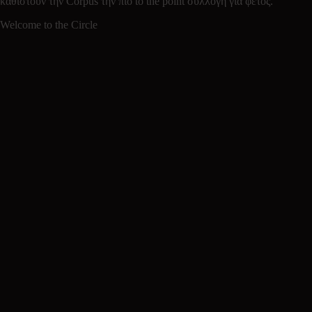
καθιστούν την Corpus την πιο to the point συλλογή για φέτος.
Welcome to the Circle