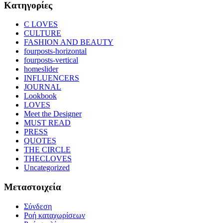
Kατηγορίες
C LOVES
CULTURE
FASHION AND BEAUTY
fourposts-horizontal
fourposts-vertical
homeslider
INFLUENCERS
JOURNAL
Lookbook
LOVES
Meet the Designer
MUST READ
PRESS
QUOTES
THE CIRCLE
THECLOVES
Uncategorized
Μεταστοιχεία
Σύνδεση
Ροή καταχωρίσεων