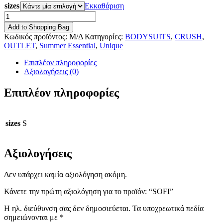
sizes
Εκκαθάριση
SOFI
ποσότητα
Add to Shopping Bag
Κωδικός προϊόντος:
Μ/Δ
Κατηγορίες:
BODYSUITS
,
CRUSH
,
OUTLET
,
Summer Essential
,
Unique
Επιπλέον πληροφορίες
Αξιολογήσεις (0)
Επιπλέον πληροφορίες
sizes
S
Αξιολογήσεις
Δεν υπάρχει καμία αξιολόγηση ακόμη.
Κάνετε την πρώτη αξιολόγηση για το προϊόν: “SOFI”
Η ηλ. διεύθυνση σας δεν δημοσιεύεται.
Τα υποχρεωτικά πεδία
σημειώνονται με
*