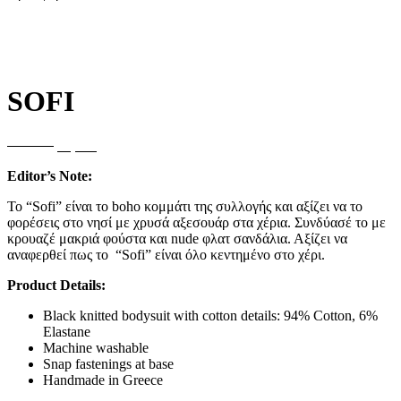
SOFI
Original
Η
140,00
€
42,00
€
price
τρέχουσα
Editor’s Note:
was:
τιμή
140,00€.
είναι:
Το “Sofi” είναι το boho κομμάτι της συλλογής και αξίζει να το
42,00€.
φορέσεις στο νησί με χρυσά αξεσουάρ στα χέρια. Συνδύασέ το με
κρουαζέ μακριά φούστα και nude φλατ σανδάλια. Αξίζει να
αναφερθεί πως το “Sofi” είναι όλο κεντημένο στο χέρι.
Product Details:
Black knitted bodysuit with cotton details: 94% Cotton, 6%
Elastane
Machine washable
Snap fastenings at base
Handmade in Greece