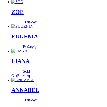
ZOE
Αυτό
230,00
€
Επιλογή
το
προϊόν
έχει
EUGENIA
πολλαπλές
παραλλαγές.
Αυτό
55,00
€
Επιλογή
Οι
το
επιλογές
προϊόν
μπορούν
έχει
LIANA
να
πολλαπλές
επιλεγούν
παραλλαγές.
στη
65,00
€
Sold
Οι
σελίδα
Αυτό
Out
Επιλογή
επιλογές
του
το
μπορούν
προϊόντος
προϊόν
να
έχει
ANNABEL
επιλεγούν
πολλαπλές
στη
παραλλαγές.
σελίδα
Αυτό
130,00
€
Επιλογή
Οι
του
το
επιλογές
προϊόντος