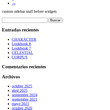
→
elegir
en
custom sidebar stuff before widgets
la
página
Buscar:
de
producto
Entradas recientes
CHARACTER
Lookbook 8
Lookbook 7
CELESTIAL
CORPUS
Comentarios recientes
Archivos
octubre 2025
abril 2025
septiembre 2024
septiembre 2021
mayo 2021
octubre 2020