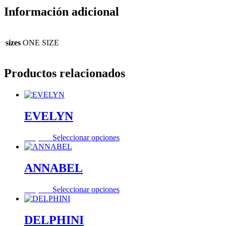
Información adicional
sizes
ONE SIZE
Productos relacionados
EVELYN
Este
105,00
€
Seleccionar opciones
producto
tiene
múltiples
ANNABEL
variantes.
Las
Este
130,00
€
Seleccionar opciones
opciones
producto
se
tiene
pueden
múltiples
DELPHINI
elegir
variantes.