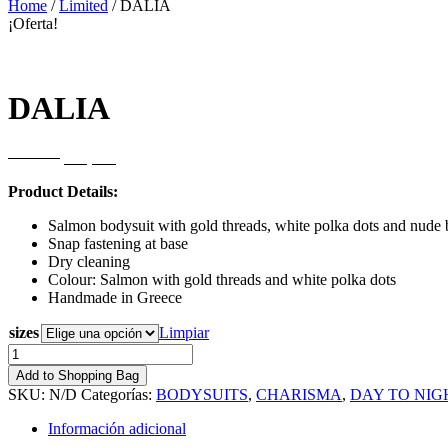
Home
/
Limited
/ DALIA
¡Oferta!
DALIA
El
El
169,00
€
126,75
€
precio
precio
Product Details:
original
actual
era:
es:
Salmon bodysuit with gold threads, white polka dots and nude
169,00€.
126,75€.
Snap fastening at base
Dry cleaning
Colour: Salmon with gold threads and white polka dots
Handmade in Greece
sizes
Limpiar
DALIA
cantidad
Add to Shopping Bag
SKU:
N/D
Categorías:
BODYSUITS
,
CHARISMA
,
DAY TO NIG
Información adicional