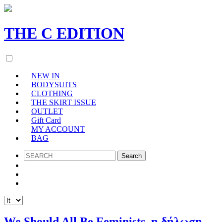
THE
C
EDITION
NEW IN
BODYSUITS
CLOTHING
THE SKIRT ISSUE
OUTLET
Gift Card
MY ACCOUNT
BAG
SEARCH
We Should All Be Feminists, η δήλωση