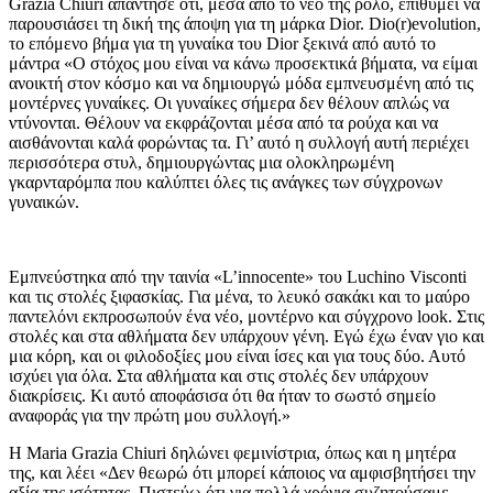
Grazia Chiuri απάντησε ότι, μέσα από το νέο της ρόλο, επιθυμεί να
παρουσιάσει τη δική της άποψη για τη μάρκα Dior. Dio(r)evolution,
το επόμενο βήμα για τη γυναίκα του Dior ξεκινά από αυτό το
μάντρα «Ο στόχος μου είναι να κάνω προσεκτικά βήματα, να είμαι
ανοικτή στον κόσμο και να δημιουργώ μόδα εμπνευσμένη από τις
μοντέρνες γυναίκες. Οι γυναίκες σήμερα δεν θέλουν απλώς να
ντύνονται. Θέλουν να εκφράζονται μέσα από τα ρούχα και να
αισθάνονται καλά φορώντας τα. Γι’ αυτό η συλλογή αυτή περιέχει
περισσότερα στυλ, δημιουργώντας μια ολοκληρωμένη
γκαρνταρόμπα που καλύπτει όλες τις ανάγκες των σύγχρονων
γυναικών.
Εμπνεύστηκα από την ταινία «L’innocente» του Luchino Visconti
και τις στολές ξιφασκίας. Για μένα, το λευκό σακάκι και το μαύρο
παντελόνι εκπροσωπούν ένα νέο, μοντέρνο και σύγχρονο look. Στις
στολές και στα αθλήματα δεν υπάρχουν γένη. Εγώ έχω έναν γιο και
μια κόρη, και οι φιλοδοξίες μου είναι ίσες και για τους δύο. Αυτό
ισχύει για όλα. Στα αθλήματα και στις στολές δεν υπάρχουν
διακρίσεις. Κι αυτό αποφάσισα ότι θα ήταν το σωστό σημείο
αναφοράς για την πρώτη μου συλλογή.»
Η Maria Grazia Chiuri δηλώνει φεμινίστρια, όπως και η μητέρα
της, και λέει «Δεν θεωρώ ότι μπορεί κάποιος να αμφισβητήσει την
αξία της ισότητας. Πιστεύω ότι για πολλά χρόνια συζητούσαμε