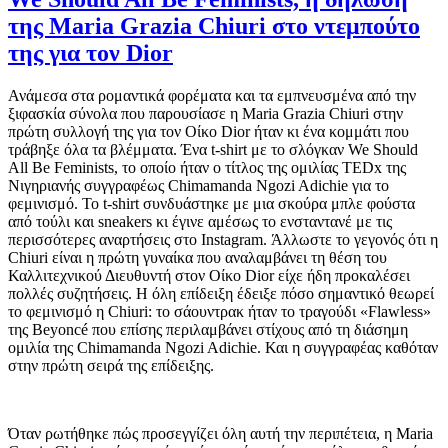
της Maria Grazia Chiuri στο ντεμπούτο
της για τον Dior
Ανάμεσα στα ρομαντικά φορέματα και τα εμπνευσμένα από την
ξιφασκία σύνολα που παρουσίασε η Maria Grazia Chiuri στην
πρώτη συλλογή της για τον Οίκο Dior ήταν κι ένα κομμάτι που
τράβηξε όλα τα βλέμματα. Ένα t-shirt με το σλόγκαν We Should
All Be Feminists, το οποίο ήταν ο τίτλος της ομιλίας TEDx της
Νιγηριανής συγγραφέως Chimamanda Ngozi Adichie για το
φεμινισμό. Το t-shirt συνδυάστηκε με μια σκούρα μπλε φούστα
από τούλι και sneakers κι έγινε αμέσως το ενσταντανέ με τις
περισσότερες αναρτήσεις στο Instagram. Άλλωστε το γεγονός ότι η
Chiuri είναι η πρώτη γυναίκα που αναλαμβάνει τη θέση του
Καλλιτεχνικού Διευθυντή στον Οίκο Dior είχε ήδη προκαλέσει
πολλές συζητήσεις. Η όλη επίδειξη έδειξε πόσο σημαντικό θεωρεί
το φεμινισμό η Chiuri: το σάουντρακ ήταν το τραγούδι «Flawless»
της Beyoncé που επίσης περιλαμβάνει στίχους από τη διάσημη
ομιλία της Chimamanda Ngozi Adichie. Και η συγγραφέας καθόταν
στην πρώτη σειρά της επίδειξης.
Όταν ρωτήθηκε πώς προσεγγίζει όλη αυτή την περιπέτεια, η Maria