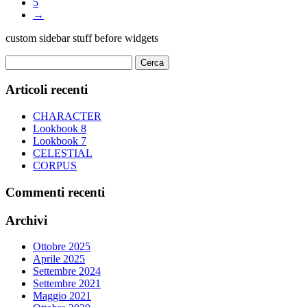
5
opzioni
prodotto
→
possono
essere
custom sidebar stuff before widgets
scelte
nella
Ricerca
pagina
per:
del
Articoli recenti
prodotto
CHARACTER
Lookbook 8
Lookbook 7
CELESTIAL
CORPUS
Commenti recenti
Archivi
Ottobre 2025
Aprile 2025
Settembre 2024
Settembre 2021
Maggio 2021