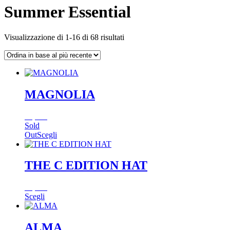
Summer Essential
Ordina
Visualizzazione di 1-16 di 68 risultati
in
base
al
più
recente
MAGNOLIA
55,00
€
Sold
Questo
Out
Scegli
prodotto
ha
più
THE C EDITION HAT
varianti.
Le
18,00
€
opzioni
Questo
Scegli
possono
prodotto
essere
ha
scelte
più
ALMA
nella