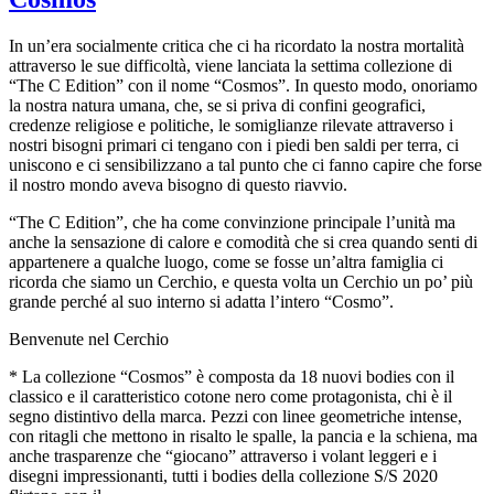
In un’era socialmente critica che ci ha ricordato la nostra mortalità
attraverso le sue difficoltà, viene lanciata la settima collezione di
“The C Edition” con il nome “Cosmos”. In questo modo, onoriamo
la nostra natura umana, che, se si priva di confini geografici,
credenze religiose e politiche, le somiglianze rilevate attraverso i
nostri bisogni primari ci tengano con i piedi ben saldi per terra, ci
uniscono e ci sensibilizzano a tal punto che ci fanno capire che forse
il nostro mondo aveva bisogno di questo riavvio.
“The C Edition”, che ha come convinzione principale l’unità ma
anche la sensazione di calore e comodità che si crea quando senti di
appartenere a qualche luogo, come se fosse un’altra famiglia ci
ricorda che siamo un Cerchio, e questa volta un Cerchio un po’ più
grande perché al suo interno si adatta l’intero “Cosmo”.
Benvenute nel Cerchio
* La collezione “Cosmos” è composta da 18 nuovi bodies con il
classico e il caratteristico cotone nero come protagonista, chi è il
segno distintivo della marca. Pezzi con linee geometriche intense,
con ritagli che mettono in risalto le spalle, la pancia e la schiena, ma
anche trasparenze che “giocano” attraverso i volant leggeri e i
disegni impressionanti, tutti i bodies della collezione S/S 2020