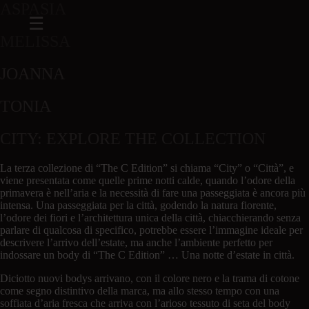
ASPASIA
MELISSA
JOANNA
TONIA
CITY: EXPLORE THE COLLECTION
La terza collezione di “The C Edition” si chiama “City” o “Città”, e
viene presentata come quelle prime notti calde, quando l’odore della
primavera è nell’aria e la necessità di fare una passeggiata è ancora più
intensa. Una passeggiata per la città, godendo la natura fiorente,
l’odore dei fiori e l’architettura unica della città, chiacchierando senza
parlare di qualcosa di specifico, potrebbe essere l’immagine ideale per
descrivere l’arrivo dell’estate, ma anche l’ambiente perfetto per
indossare un body di “The C Edition” … Una notte d’estate in città.
Diciotto nuovi bodys arrivano, con il colore nero e la trama di cotone
come segno distintivo della marca, ma allo stesso tempo con una
soffiata d’aria fresca che arriva con l’arioso tessuto di seta del body