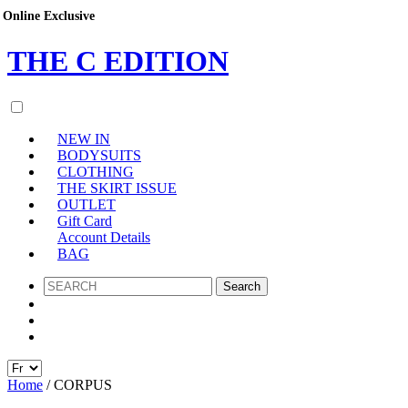
Online Exclusive
Online Exclusive
Online Exclusive
Online Exclusive
THE
C
EDITION
NEW IN
BODYSUITS
CLOTHING
THE SKIRT ISSUE
OUTLET
Gift Card
Account Details
BAG
SEARCH
Home
/ CORPUS