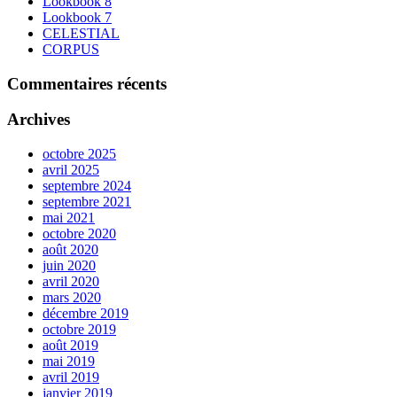
Lookbook 8
sur
Lookbook 7
la
CELESTIAL
page
CORPUS
du
produit
Commentaires récents
Archives
octobre 2025
avril 2025
septembre 2024
septembre 2021
mai 2021
octobre 2020
août 2020
juin 2020
avril 2020
mars 2020
décembre 2019
octobre 2019
août 2019
mai 2019
avril 2019
janvier 2019