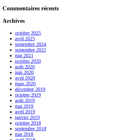
produit
Commentaires récents
Archives
octobre 2025
avril 2025
septembre 2024
septembre 2021
mai 2021
octobre 2020
août 2020
juin 2020
avril 2020
mars 2020
décembre 2019
octobre 2019
août 2019
mai 2019
avril 2019
janvier 2019
octobre 2018
septembre 2018
mai 2018
avril 2018