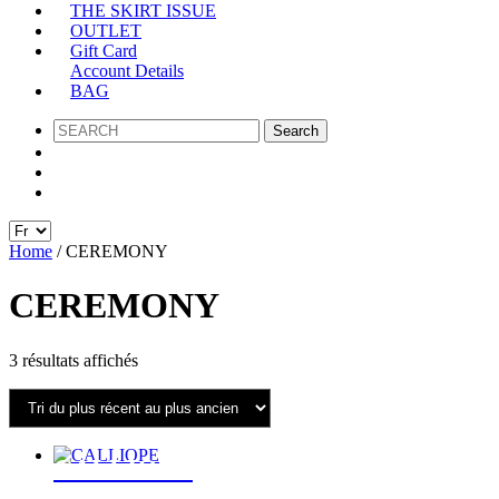
THE SKIRT ISSUE
OUTLET
Gift Card
Account Details
BAG
SEARCH
Home
/ CEREMONY
CEREMONY
Trié
3 résultats affichés
du
plus
récent
au
plus
CALLIOPE
ancien