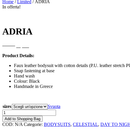
Home
/
Limited
/ ADRIA
In offerta!
ADRIA
Il
Il
90,00
€
50,00
€
prezzo
prezzo
Product Details:
originale
attuale
era:
è:
Faux leather bodysuit with cotton details (P.U. leather stretc
90,00€.
50,00€.
Snap fastening at base
Hand wash
Colour: Black
Handmade in Greece
sizes
Svuota
ADRIA
quantità
Add to Shopping Bag
COD:
N/A
Categorie:
BODYSUITS
,
CELESTIAL
,
DAY TO NIG