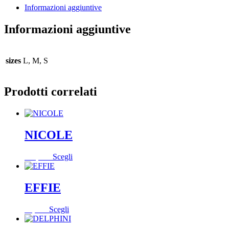
Informazioni aggiuntive
Informazioni aggiuntive
sizes
L, M, S
Prodotti correlati
NICOLE
Questo
115,00
€
Scegli
prodotto
ha
più
EFFIE
varianti.
Le
Questo
55,00
€
Scegli
opzioni
prodotto
possono
ha