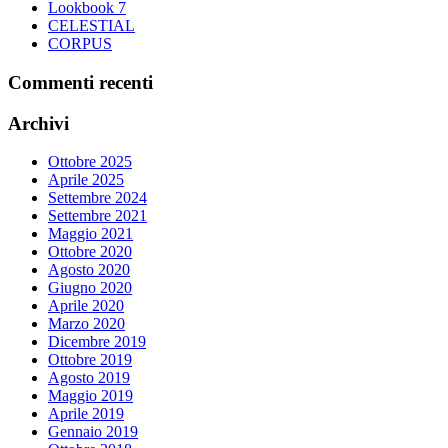
nella
Lookbook 7
pagina
CELESTIAL
del
CORPUS
prodotto
Commenti recenti
Archivi
Ottobre 2025
Aprile 2025
Settembre 2024
Settembre 2021
Maggio 2021
Ottobre 2020
Agosto 2020
Giugno 2020
Aprile 2020
Marzo 2020
Dicembre 2019
Ottobre 2019
Agosto 2019
Maggio 2019
Aprile 2019
Gennaio 2019