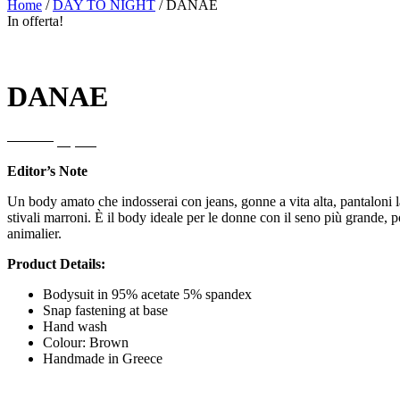
Home
/
DAY TO NIGHT
/ DANAE
In offerta!
DANAE
Il
Il
100,00
€
50,00
€
prezzo
prezzo
Editor’s Note
originale
attuale
era:
è:
Un body amato che indosserai con jeans, gonne a vita alta, pantaloni lar
100,00€.
50,00€.
stivali marroni. È il body ideale per le donne con il seno più grande,
animalier.
Product Details:
Bodysuit in 95% acetate 5% spandex
Snap fastening at base
Hand wash
Colour: Brown
Handmade in Greece