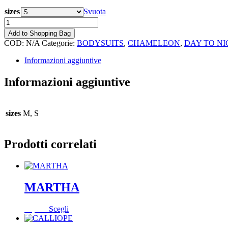
sizes
Svuota
DANAE
quantità
Add to Shopping Bag
COD:
N/A
Categorie:
BODYSUITS
,
CHAMELEON
,
DAY TO NI
Informazioni aggiuntive
Informazioni aggiuntive
sizes
M, S
Prodotti correlati
MARTHA
Questo
80,00
€
Scegli
prodotto
ha