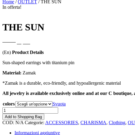
Home
/
OUTLET
/ THE SUN
In offerta!
THE SUN
Il
Il
42,00
€
33,60
€
prezzo
prezzo
(En)
Product Details
originale
attuale
era:
è:
Sun-shaped earrings with titanium pin
42,00€.
33,60€.
Material:
Zamak
*Zamak is a durable, eco-friendly, and hypoallergenic material
All jewelry is available exclusively online and at our C boutique,
colors
Svuota
THE
SUN
Add to Shopping Bag
quantità
COD:
N/A
Categorie:
ACCESSORIES
,
CHARISMA
,
Clothing
,
OU
Informazioni aggiuntive