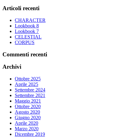
per:
Le
del
opzioni
Articoli recenti
prodotto
possono
essere
CHARACTER
scelte
Lookbook 8
nella
Lookbook 7
pagina
CELESTIAL
del
CORPUS
prodotto
Commenti recenti
Archivi
Ottobre 2025
Aprile 2025
Settembre 2024
Settembre 2021
Maggio 2021
Ottobre 2020
Agosto 2020
Giugno 2020
Aprile 2020
Marzo 2020
Dicembre 2019