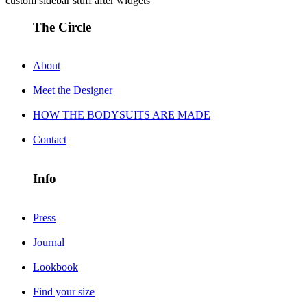
custom sidebar stuff after widgets
The Circle
About
Meet the Designer
HOW THE BODYSUITS ARE MADE
Contact
Info
Press
Journal
Lookbook
Find your size